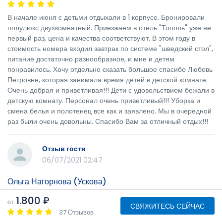
В начале июня с детьми отдыхали в 1 корпусе. Бронировали
полулюкс двухкомнатный. Приезжаем в отель "Тополь" уже не
первый раз, цена и качества соответствуют. В этом году в
стоимость номера входил завтрак по системе "шведский стол",
питание достаточно разнообразное, и мне и детям
понравилось. Хочу отдельно сказать большое спасибо Любовь
Петровне, которая занимала время детей в детской комнате.
Очень добрая и приветливая!!! Дети с удовольствием бежали в
детскую комнату. Персонал очень приветливый!!! Уборка и
смена белья и полотенец все как и заявлено. Мы в очередной
раз были очень довольны. Спасибо Вам за отличный отдых!!!
Отзыв гостя
06/07/2021 02:47
Ольга Нагорнова (Ускова)
1.800 ₽
от
СВЯЖИТЕСЬ СЕЙЧАС
В июне 2021 года отдыхали с дочкой в первом корпусе отеля
37 Отзывов
Тополь. При выборе места отдыха решающим стало