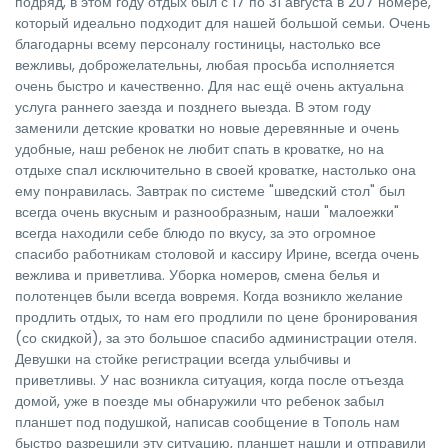
подряд, в этом году отдых был с 17 по 31 августа в 207 номере,
который идеально подходит для нашей большой семьи. Очень
благодарны всему персоналу гостиницы, настолько все
вежливы, доброжелательны, любая просьба исполняется
очень быстро и качественно. Для нас ещё очень актуальна
услуга раннего заезда и позднего выезда. В этом году
заменили детские кроватки но новые деревянные и очень
удобные, наш ребенок не любит спать в кроватке, но на
отдыхе спал исключительно в своей кроватке, настолько она
ему понравилась. Завтрак по системе "шведский стол" был
всегда очень вкусным и разнообразным, наши "малоежки"
всегда находили себе блюдо по вкусу, за это огромное
спасибо работникам столовой и кассиру Ирине, всегда очень
вежлива и приветлива. Уборка номеров, смена белья и
полотенцев были всегда вовремя. Когда возникло желание
продлить отдых, то нам его продлили по цене бронирования
(со скидкой), за это большое спасибо администрации отеля.
Девушки на стойке регистрации всегда улыбчивы и
приветливы. У нас возникла ситуация, когда после отъезда
домой, уже в поезде мы обнаружили что ребенок забыл
планшет под подушкой, написав сообщение в Тополь нам
быстро разрешили эту ситуацию, планшет нашли и отправили