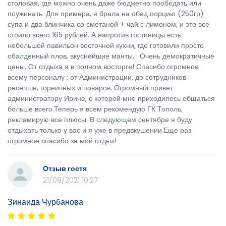
столовая, где можно очень даже бюджетно пообедать или
поужинать. Для примера, я брала на обед порцию (250гр)
супа и два блинчика со сметаной + чай с лимоном, и это все
стоило всего 165 рублей. А напротив гостиницы есть
небольшой павильон восточной кухни, где готовили просто
обалденный плов, вкуснейшие манты, . Очень демократичные
цены. От отдыха я в полном восторге! Спасибо огромное
всему персоналу : от Администрации, до сотрудников
ресепшн, горничных и поваров. Огромный привет
администратору Ирине, с которой мне приходилось общаться
больше всего.Теперь я всем рекомендую ГК Тополь,
рекламирую все плюсы. В следующем сентябре я буду
отдыхать только у вас и я уже в предвкушении.Еще раз
огромное спасибо за мой отдых!
Отзыв гостя
21/09/2021 10:27
Зинаида Чурбанова