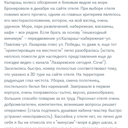
Калараш, колесо обозрения и боковым видом на море.
Бронировали в декабре на сайте отеля. При выборе отеля
помимо всего прочего, одним из главных критериев являлось
его месторасположение, которое, на мой взгляд, очень
удачное. Море, парк развлечений, набережная, магазины,
кафе - все рядом. Если брать за основу "пешеходный
минимум" - передвижение ул.Калараш-набережная-ул.
Павлова-ул. Лазарева плюс ул. Победы, то даже я, еще тот
"ориентировщик на местности" легко разобралась (кстати,
неплохо помогли для наглядного представления еще до
поездки видео с канала "Лазаревское сегодня. Сочи").
Заселились быстро, номер полностью соответствовал тому,
что указано в 3D туре на сайте отеля. На территории
радующая глаз чистота. Уборка, смена полотенец,
постельного белья без нареканий. Завтракали в первом
корпусе, очень понравилось-сытно, вкусно, разнообразно,
большое спасибо поварам за их труд. Персонал отеля очень
доброжелателен, компетентен, возникшие вопросы решает
оперативно (стала подтекать душевая кабина-мастер быстро
устранил неисправность). Бассейна у отеля нет, но лично для
себя я бы не отнесла это к "минусам"-море в двух шагах, а