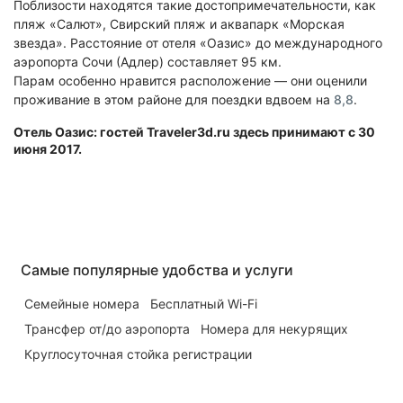
за
Поблизости находятся такие достопримечательности, как
пляж «Салют», Свирский пляж и аквапарк «Морская
Его
дополнительную
звезда». Расстояние от отеля «Оазис» до международного
можно
плату.
аэропорта Сочи (Адлер) составляет 95 км.
Парам особенно нравится расположение — они оценили
запросить
Его
проживание в этом районе для поездки вдвоем на
8,8
.
на
можно
Отель Оазис: гостей Traveler3d.ru здесь принимают с 30
июня 2017.
следующем
запросить
шаге.
на
следующем
шаге.
Самые популярные удобства и услуги
Семейные номера
Бесплатный Wi-Fi
Трансфер от/до аэропорта
Номера для некурящих
Круглосуточная стойка регистрации