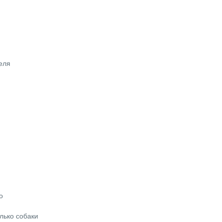
теля
о
лько собаки