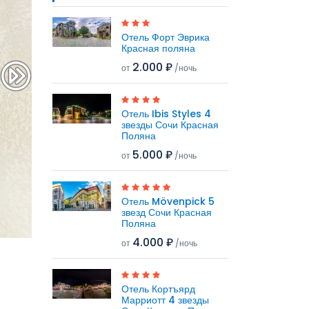
Отель Форт Эврика
Красная поляна
2.000 ₽
от
/ночь
Отель Ibis Styles 4
звезды Сочи Красная
Поляна
5.000 ₽
от
/ночь
Отель Mövenpick 5
звезд Сочи Красная
Поляна
4.000 ₽
от
/ночь
Отель Кортъярд
Марриотт 4 звезды