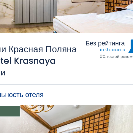
Без рейтинга
ли Красная Поляна
от 0 отзывов
0% гостей реко
tel Krasnaya
чи
льность отеля